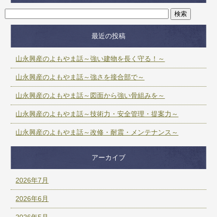
最近の投稿
山永興産のよもやま話～強い建物を長く守る！～
山永興産のよもやま話～強さを接合部で～
山永興産のよもやま話～図面から強い骨組みを～
山永興産のよもやま話～技術力・安全管理・提案力～
山永興産のよもやま話～改修・耐震・メンテナンス～
アーカイブ
2026年7月
2026年6月
2026年5月