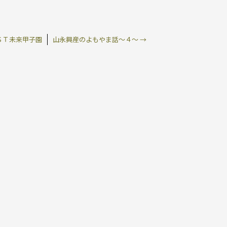
ＳＴ未来甲子園
山永興産のよもやま話～４～
→