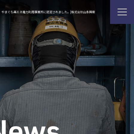
やまぐち再エネ電力利用事業所に認定されました。|株式会社山永興産