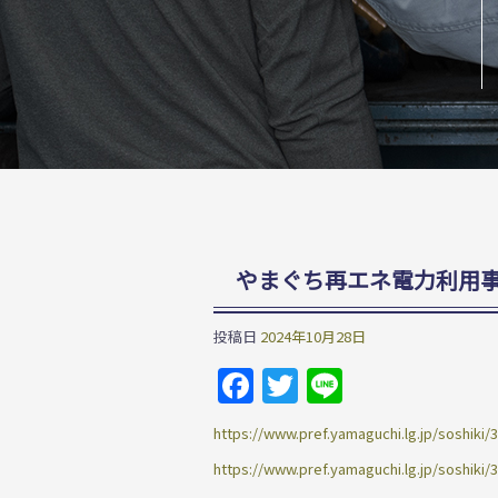
やまぐち再エネ電力利用
投稿日
2024年10月28日
Facebook
Twitter
Line
https://www.pref.yamaguchi.lg.jp/soshiki/
https://www.pref.yamaguchi.lg.jp/soshiki/